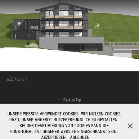
WESTANSICHT
↑
Back to Top
UNSERE WEBSITE VERWENDET COOKIES. WIR NUTZEN COOKIES
DAZU, UNSER ANGEBOT NUTZERFREUNDLICH ZU GESTALTEN.
BEI DER DEAKTIVIERUNG VON COOKIES KANN DIE
FUNKTIONALITÄT UNSERER WEBSITE EINGESCHRÄNKT SEIN.
AKZEPTIEREN
ABLEHNEN
COPYRIGHT FIRN ARCHITEKTEN 2026